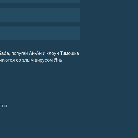
Баба, попугай Ай-Ай и клоун Тимошка
ечаются со злым вирусом Янь
тно