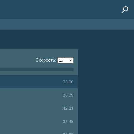
Скорость:
00:00
36:09
42:21
32:49