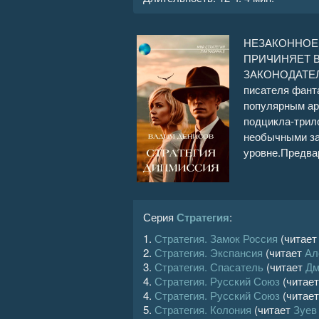
Стратегия. Дипмиссия 16
НЕЗАКОННОЕ
Стратегия. Дипмиссия 17
ПРИЧИНЯЕТ 
ЗАКОНОДАТЕЛЬ
Стратегия. Дипмиссия 18
писателя фант
популярным ар
Стратегия. Дипмиссия 19
подцикла-трил
необычными за
уровне.Предва
Серия
Стратегия
:
1.
Стратегия. Замок Россия
(читае
2.
Стратегия. Экспансия
(читает
Ал
3.
Стратегия. Спасатель
(читает
Дм
4.
Стратегия. Русский Союз
(читае
4.
Стратегия. Русский Союз
(читае
5.
Стратегия. Колония
(читает
Зуев