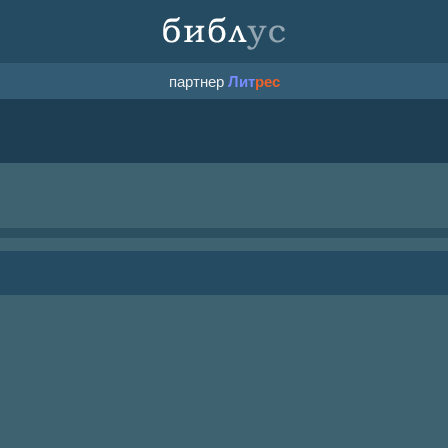
партнер
Лит
рес