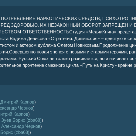
 ПОТРЕБЛЕНИЕ НАРКОТИЧЕСКИХ СРЕДСТВ, ПСИХОТРОПНЫ
ВРЕД ЗДОРОВЬЮ, ИХ НЕЗАКОННЫЙ ОБОРОТ ЗАПРЕЩЕН И
СТВОМ ОТВЕТСТВЕННОСТЬСтудия «МедиаКнига» представляе
аста Вадима Денисова «Стратегия. Дипмиссия» – девятую в сери
тистом и актером дубляжа Олегом Новиковым.Продолжение цик
огии.Совершенно новая эпопея с новыми и старыми героями, ра
дачами. Русский Союз не только развивается, но и начинает о
рительное прочтение смежного цикла «Путь на Кристу» крайне 
т
Дмитрий Карпов
)
ександр Чернов
)
итрий Карпов
)
т
Зуев Борис (zba68)
)
т
Александр Чернов
)
 Борис (zba68)
)