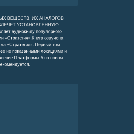
39:42
Х ВЕЩЕСТВ, ИХ АНАЛОГОВ
 ВЛЕЧЕТ УСТАНОВЛЕННУЮ
42:14
т аудиокнигу популярного
и «Стратегия».Книга озвучена
35:06
ла «Стратегия». Первый том
нее не показанными локациями и
49:00
своение Платформы-5 на новом
рекомендуется.