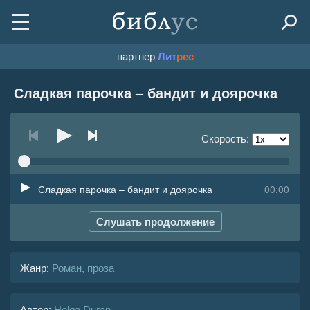
партнер
Лит
рес
Сладкая парочка – бандит и доярочка
Скорость:
Сладкая парочка – бандит и доярочка
00:00
Слушать продолжение
Жанр
:
Роман, проза
Автор:
Helga Duran