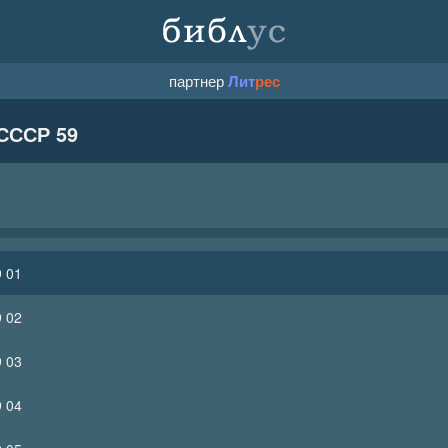
партнер
Лит
рес
 СССР 59
 01
 02
 03
 04