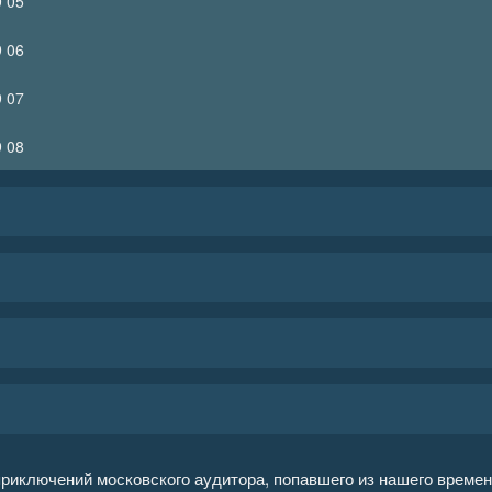
 05
 06
 07
 08
риключений московского аудитора, попавшего из нашего времени