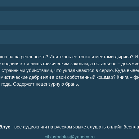
жна наша реальность? Или ткань ее тонка и местами дырява? И 
е подчиняется лишь физическим законам, а остальное – досуж
 странными убийствами, что укладываются в серию. Куда вывед
 мистические дебри или в свой собственный кошмар? Книга – ф
 года. Содержит нецензурную брань.
блус
- все аудиокниги на русском языке слушать онлайн беспла
biblusbablus@yandex.ru