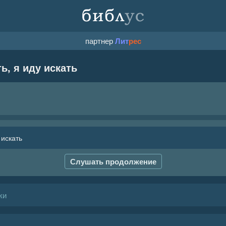
партнер
Лит
рес
ть, я иду искать
 искать
Слушать продолжение
ки