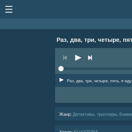
Раз, два, три, четыре, пя
Раз, два, три, четыре, пять, я иду
Жанр
:
Детективы, триллеры, боеви
Автор:
Ю ШУТОВА