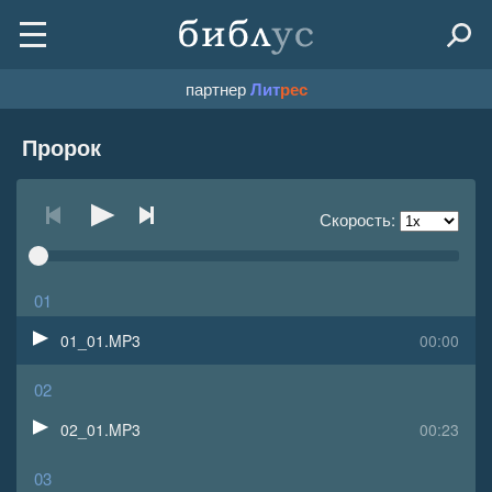
партнер
Лит
рес
Пророк
Скорость:
01
01_01.MP3
00:00
02
02_01.MP3
00:23
03