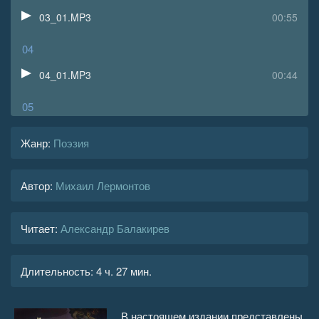
03_01.MP3
00:55
04
04_01.MP3
00:44
05
05_01.MP3
00:52
Жанр
:
Поэзия
06
Автор:
Михаил Лермонтов
06_01.MP3
01:46
07
Читает:
Александр Балакирев
07_01.MP3
00:35
Длительность:
4 ч. 27 мин.
08
08_01.MP3
00:31
В настоящем издании представлены