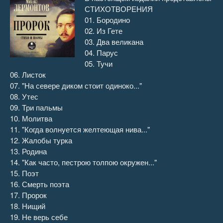
СТИХОТВОРЕНИЯ
09
01. Бородино
02. Из Гете
09_01.MP3
03:31
03. Два великана
04. Парус
10
05. Тучи
10_01.MP3
00:37
06. Листок
07. "На севере диком стоит одиноко..."
11
08. Утес
09. Три пальмы
11_01.MP3
00:59
10. Молитва
11. "Когда волнуется желтеющая нива..."
12
12. Жалобы турка
13. Родина
12_01.MP3
01:07
14. "Как часто, пестрою толпою окружен..."
15. Поэт
13
16. Смерть поэта
13_01.MP3
01:25
17. Пророк
18. Нищий
14
19. Не верь себе