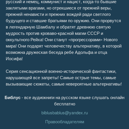
русский и немец, коммунист и нацист, когда-то бывшие
заклятыми врагами, но отрекшиеся от прежней веры,
прежней ненависти и прежних вождей ради светлого
будущего и ставшие братьями по оружию. Они прорвутся
в легендарную Шамбалу и обратят древнюю святую
мудрость против кроваво-красной магии СССР и
оккультного Рейха! Они станут «прогрессорами» Нового
мира! Они подарят человечеству альтернативу, в которой
возможна дружеская беседа ребе Адольфа и отца
Иосифа!
Серия сенсационной военно-исторической фантастики,
нарушающей все запреты! Самые острые темы, самые
вызывающие сюжеты, самые невероятные альтернативы!
Библус
- все аудиокниги на русском языке слушать онлайн
бесплатно
biblusbablus@yandex.ru
Правообладателям