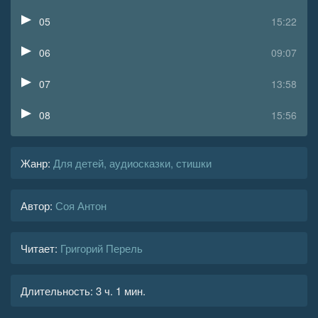
05
15:22
06
09:07
07
13:58
08
15:56
09
16:03
Жанр
:
Для детей, аудиосказки, стишки
10
15:50
Автор:
Соя Антон
11
18:49
12
18:44
Читает:
Григорий Перель
13
05:13
Длительность:
3 ч. 1 мин.