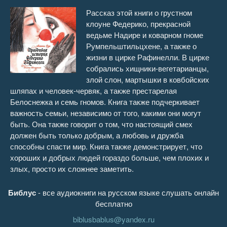
Рассказ этой книги о грустном
клоуне Федерико, прекрасной
ведьме Надире и коварном гноме
Румпельштильцхене, а также о
жизни в цирке Рафинелли. В цирке
собрались хищники-вегетарианцы,
злой слон, мартышки в ковбойских
шляпах и человек-червяк, а также престарелая
Белоснежка и семь гномов. Книга также подчеркивает
важность семьи, независимо от того, какими они могут
быть. Она также говорит о том, что настоящий смех
должен быть только добрым, а любовь и дружба
способны спасти мир. Книга также демонстрирует, что
хороших и добрых людей гораздо больше, чем плохих и
злых, просто их сложнее заметить.
Библус
- все аудиокниги на русском языке слушать онлайн
бесплатно
biblusbablus@yandex.ru