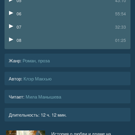
05
43:10
06
55:54
07
32:33
08
01:25
09
30:06
Жанр
:
Роман, проза
10
13:09
Автор:
Клэр Макхью
11
1:24:42
12
50:18
Читает:
Мила Манышева
13
23:29
Длительность:
12 ч. 12 мин.
14
30:57
15
17:21
История о любви и драме на