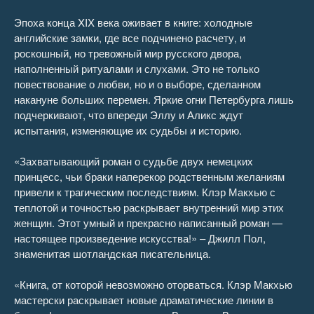
26
07:46
Эпоха конца XIX века оживает в книге: холодные
английские замки, где все подчинено расчету, и
27
21:18
роскошный, но тревожный мир русского двора,
наполненный ритуалами и слухами. Это не только
28
19:06
повествование о любви, но и о выборе, сделанном
накануне больших перемен. Яркие огни Петербурга лишь
29
18:49
подчеркивают, что впереди Эллу и Аликс ждут
испытания, изменяющие их судьбы и историю.
30
20:44
«Захватывающий роман о судьбе двух немецких
31
10:04
принцесс, чьи браки наперекор родственным желаниям
привели к трагическим последствиям. Клэр Макхью с
32
04:18
теплотой и точностью раскрывает внутренний мир этих
женщин. Этот умный и прекрасно написанный роман —
33
02:14
настоящее произведение искусства!» – Джилл Пол,
знаменитая шотландская писательница.
«Книга, от которой невозможно оторваться. Клэр Макхью
мастерски раскрывает новые драматические линии в