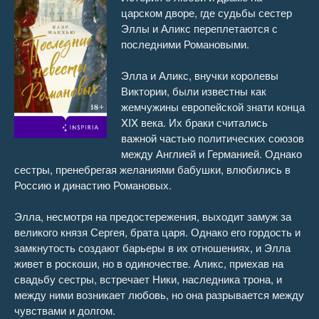
царском дворе, где судьбы сестер
16
26:56
Эллы и Аликс переплетаются с
последними Романовыми.
17
28:38
Элла и Аликс, внучки королевы
18
23:38
Виктории, были известны как
жемчужины европейской знати конца
19
14:45
XIX века. Их браки считались
важной частью политических союзов
20
11:27
между Англией и Германией. Однако
сестры, пренебрегая желаниями бабушки, влюбились в
21
17:12
Россию и династию Романовых.
22
14:41
Элла, несмотря на предостережения, выходит замуж за
великого князя Сергея, брата царя. Однако его гордость и
23
16:37
замкнутость создают барьеры в их отношениях, и Элла
живет в роскоши, но в одиночестве. Аликс, приехав на
24
16:38
свадьбу сестры, встречает Ники, наследника трона, и
между ними возникает любовь, но она разрывается между
25
29:42
чувствами и долгом.