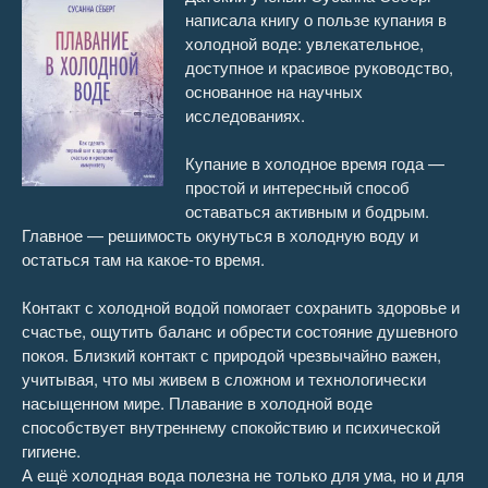
написала книгу о пользе купания в
Плавание в холодной воде 16
15:44
холодной воде: увлекательное,
доступное и красивое руководство,
Плавание в холодной воде 17
1:00:59
основанное на научных
исследованиях.
Купание в холодное время года —
простой и интересный способ
оставаться активным и бодрым.
Главное — решимость окунуться в холодную воду и
остаться там на какое-то время.
Контакт с холодной водой помогает сохранить здоровье и
счастье, ощутить баланс и обрести состояние душевного
покоя. Близкий контакт с природой чрезвычайно важен,
учитывая, что мы живем в сложном и технологически
насыщенном мире. Плавание в холодной воде
способствует внутреннему спокойствию и психической
гигиене.
А ещё холодная вода полезна не только для ума, но и для