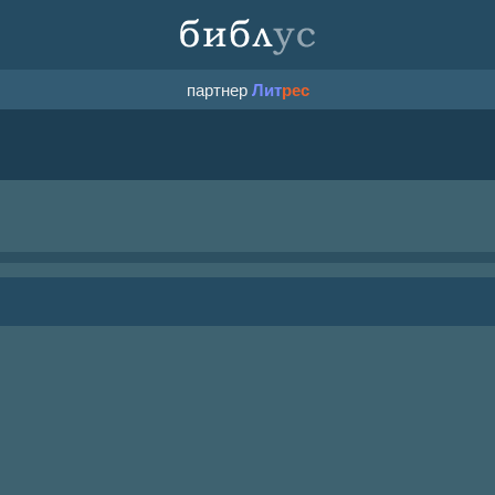
партнер
Лит
рес