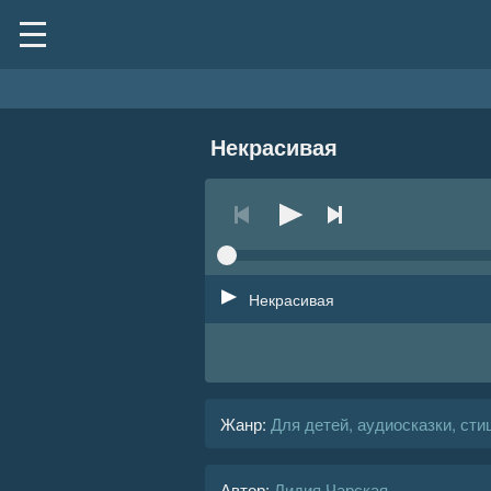
Некрасивая
Некрасивая
Жанр
:
Для детей, аудиосказки, сти
Автор:
Лидия Чарская