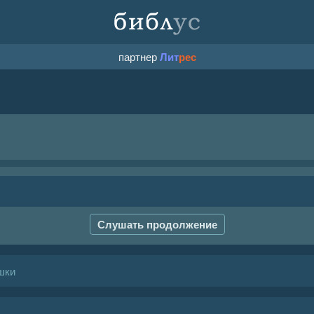
партнер
Лит
рес
Слушать продолжение
шки