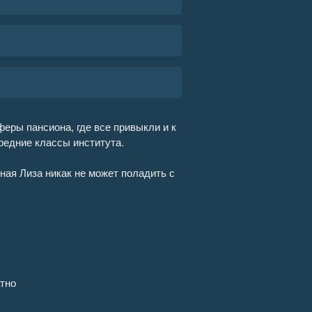
еры пансиона, где все привыкли и к
средние классы института.
ная Лиза никак не может поладить с
тно