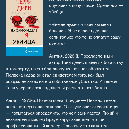
случайных попутчиков. Среди них —
16
05:41
убийца.
17
03:51
«Мне не нужно, чтобы вы меня
боялись. Я не опасен для вас…
18
13:27
если только кто-то не оплатит вашу
смерть».
19
09:02
Англия, 2023-й. Прославленный
20
21:19
автор Тони Дэвис привык к богатству
и комфорту, но его благополучие вот-вот оборвется.
21
05:44
Полвека назад он стал свидетелем того, как был
оформлен заказ на его собственное убийство. И теперь
22
06:33
Тони уверен: срок подошел, и расплата неизбежна.
23
13:06
Англия, 1973-й. Ночной поезд Лондон — Ньюкасл везет
всего четверых пассажиров. От скуки они затевают игру
24
12:39
— попытаться определить, кто чем занимается. Тихий и
незаметный мистер Браун вдруг заявляет, что он
25
06:04
профессиональный киллер. Поначалу это кажется