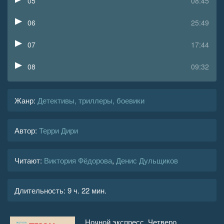
05
08:45
06
25:49
07
17:44
08
09:32
09
09:22
Жанр
:
Детективы, триллеры, боевики
10
12:44
Автор:
Терри Дири
11
12:00
12
14:13
Читают:
Виктория Фёдорова
,
Денис Дульщиков
13
17:48
Длительность:
9 ч. 22 мин.
14
08:20
15
09:53
Ночной экспресс. Четверо