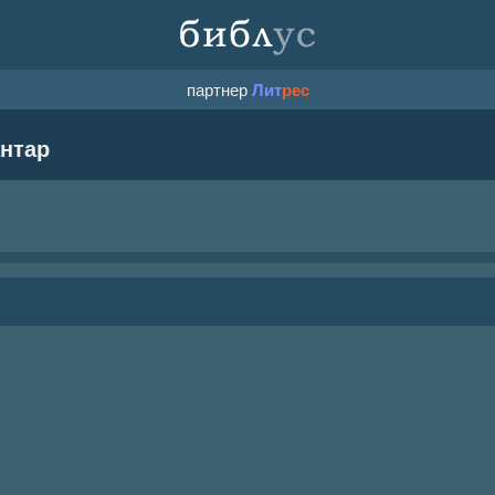
партнер
Лит
рес
антар