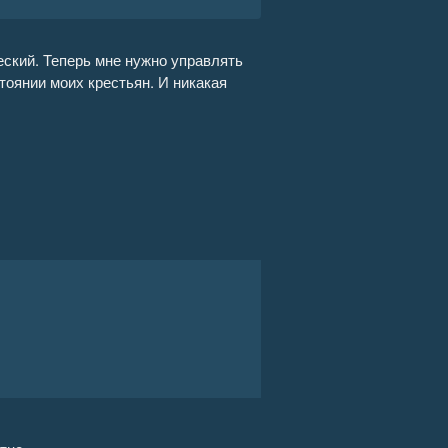
07:35
еский. Теперь мне нужно управлять
оянии моих крестьян. И никакая
08:39
06:45
03:57
06:09
05:54
05:52
05:06
06:32
06:26