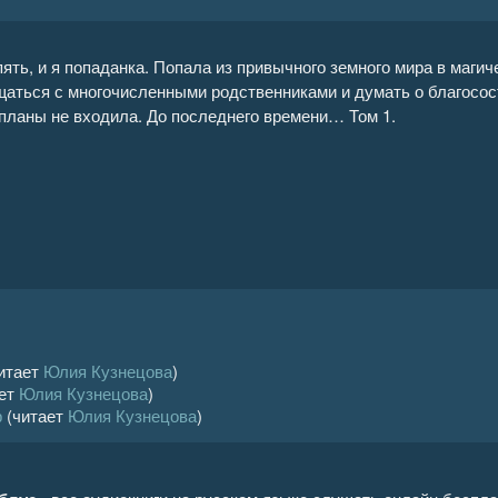
ять, и я попаданка. Попала из привычного земного мира в магич
щаться с многочисленными родственниками и думать о благосост
 планы не входила. До последнего времени… Том 1.
итает
Юлия Кузнецова
)
ает
Юлия Кузнецова
)
р
(читает
Юлия Кузнецова
)