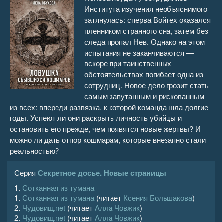
Института изучения необъяснимого
Ловушка сбывшихся кошмаров 16
26:48
затянулась: сперва Войтех оказался
пленником странного сна, затем без
Ловушка сбывшихся кошмаров 17
25:31
следа пропал Нев. Однако на этом
испытания не заканчиваются —
Ловушка сбывшихся кошмаров 18
28:55
вскоре при таинственных
обстоятельствах погибает одна из
Ловушка сбывшихся кошмаров 19
34:37
сотрудниц. Новое дело грозит стать
самым запутанным и рискованным
из всех: впереди развязка, к которой команда шла долгие
годы. Успеют ли они раскрыть личность убийцы и
остановить его прежде, чем появятся новые жертвы? И
можно ли дать отпор кошмарам, которые внезапно стали
реальностью?
Серия
Секретное досье. Новые страницы
:
1.
Сотканная из тумана
1.
Сотканная из тумана
(читает
Ксения Большакова
)
2.
Чудовищ.net
(читает
Алла Човжик
)
2.
Чудовищ.net
(читает
Алла Човжик
)