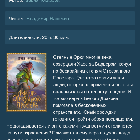
Читает:
Владимир Нащёкин
Длительность:
20 ч. 30 мин.
Степные Орки многие века
созерцали Хаос за Барьером, кочуя
по бескрайним степям Отрезанного
Простора. Где-то за горами жили
люди, но орки не променяли бы свой
вольный край на тесноту городов. И
только вера в Белого Дракона
помогала в бесконечных
странствиях. Юный орк Адхи
готовится пройти обряд посвящения.
Но догадывается ли он, с какими трудностями столкнется
на пути взросления? Поможет ли ему вера в духов, когда
лучший друг сойдет с ума, а младшему брату будет