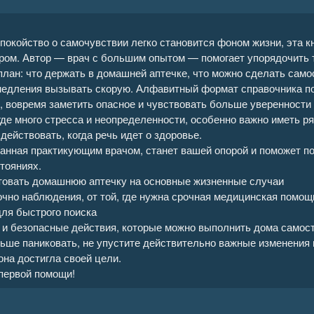
ию болезней без врача 16
спокойство о самочувствии легко становится фоном жизни, эта 
ию болезней без врача 17
ром. Автор — врач с большим опытом — помогает упорядочить 
план: что держать в домашней аптечке, что можно сделать само
ию болезней без врача 18
медления вызывать скорую. Алфавитный формат справочника по
, вовремя заметить опасное и чувствовать больше уверенности
ию болезней без врача 19
где много стресса и неопределенности, особенно важно иметь р
 действовать, когда речь идет о здоровье.
ию болезней без врача 20
данная практикующим врачом, станет вашей опорой и поможет п
тояниях.
ию болезней без врача 21
ктовать домашнюю аптечку на основные жизненные случаи
точно наблюдения, от той, где нужна срочная медицинская помощ
ля быстрого поиска
ию болезней без врача 22
 и безопасные действия, которые можно выполнить дома самос
ьше паниковать, не упустите действительно важные изменения в
ию болезней без врача 23
на достигла своей цели.
первой помощи!
ию болезней без врача 24
ию болезней без врача 25