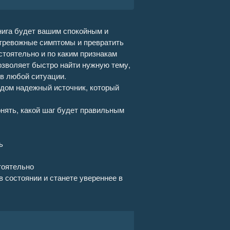
03:28
книга будет вашим спокойным и
тревожные симптомы и превратить
06:18
стоятельно и по каким признакам
зволяет быстро найти нужную тему,
03:04
 в любой ситуации.
ядом надежный источник, который
04:47
онять, какой шаг будет правильным
02:25
03:59
ь
07:57
тоятельно
 состоянии и станете увереннее в
02:57
03:18
08:52