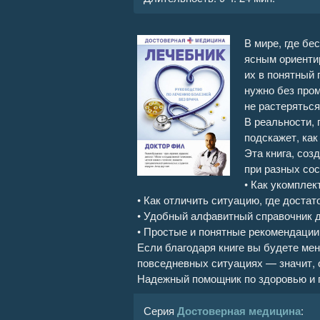
Лечебник. Руководство по лечен
В мире, где бе
Лечебник. Руководство по лечен
ясным ориенти
их в понятный 
Лечебник. Руководство по лечен
нужно без про
не растеряться
Лечебник. Руководство по лечен
В реальности, 
подскажет, как
Лечебник. Руководство по лечен
Эта книга, соз
при разных сос
Лечебник. Руководство по лечен
• Как укомпле
• Как отличить ситуацию, где доста
• Удобный алфавитный справочник д
Лечебник. Руководство по лечен
• Простые и понятные рекомендации
Если благодаря книге вы будете мен
Лечебник. Руководство по лечен
повседневных ситуациях — значит, о
Надежный помощник по здоровью и 
Лечебник. Руководство по лечен
Лечебник. Руководство по лечен
Серия
Достоверная медицина
: