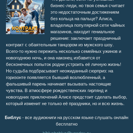
бизнес-леди, но твоя семья считает
Контракт на праздники 16
08:28
это недостаточным достижением
без кольца на пальце? Алиса,
Контракт на праздники 17
08:56
владелица популярной сети чайных
магазинов, находит гениальное
Контракт на праздники 18
08:46
решение: заключает праздничный
контракт с обаятельным танцором из мужского шоу.
Контракт на праздники 19
11:14
Всего-то нужно пережить несколько семейных ужинов и
новогоднюю ночь, и она наконец избавится от
Контракт на праздники 20
08:19
бесконечных попыток родни устроить её личную жизнь!
Но судьба подбрасывает неожиданный сюрприз: на
Контракт на праздники 21
11:25
горизонте появляется бывший возлюбленный, а
фальшивый парень начинает вызывать настоящие
Контракт на праздники 22
11:59
чувства. В атмосфере рождественских гирлянд и
новогодних приключений Алисе предстоит сделать выбор,
Контракт на праздники 23
11:48
который изменит не только её праздники, но и всю жизнь.
Контракт на праздники 24
08:56
Библус
- все аудиокниги на русском языке слушать онлайн
бесплатно
Контракт на праздники 25
10:45
biblusbablus@yandex.ru