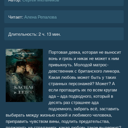
Читает:
Алена Репалова
Длительность:
2 ч. 13 мин.
Портовая девка, которая не выносит
вонь и грязь и никак не может к ним
привыкнуть. Молодой матрос-
девственник с британского линкора.
Какая любовь может быть у таких
странных персонажей? Может? А
если протащить их по всем кругам
ада – ада подводного, который в
десять раз страшнее ада
подземного, забрать всё, заставить
выбирать между жизнью своей и любимого человека,
приправить чувством вины, подлить предательства,
поджарить на страданиях, какая любовь такое выдержит?