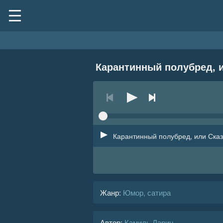
Карантинный полубред, и
Карантинный полубред, или Сказ
Жанр
:
Юмор, сатира
Автор:
Камиль Ларин