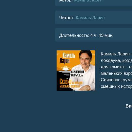
Читает:
Камиль Ларин
Длительность:
4 ч. 45 мин.
Камиль Ларин –
локдауна, когд
для комика – т
маленьких взр
Свинопас, чумн
смешных истори
Би