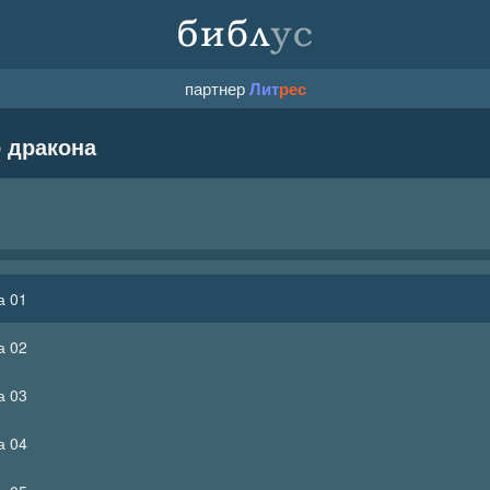
партнер
Лит
рес
 дракона
а 01
а 02
а 03
а 04