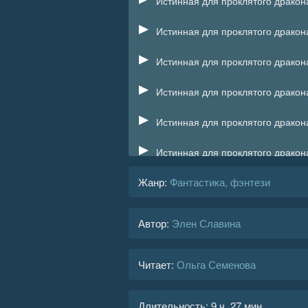
Истинная для проклятого дракон
Истинная для проклятого дракон
Истинная для проклятого дракон
Истинная для проклятого дракон
Истинная для проклятого дракон
Истинная для проклятого дракон
Жанр
:
Фантастика, фэнтези
Истинная для проклятого дракон
Истинная для проклятого дракон
Автор:
Элен Славина
Истинная для проклятого дракон
Читает:
Ольга Семенова
Истинная для проклятого дракон
Истинная для проклятого дракон
Длительность:
9 ч. 27 мин.