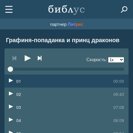
партнер
Лит
рес
Графиня-попаданка и принц драконов
Скорость:
01
00:00
02
09:43
03
07:08
04
06:09