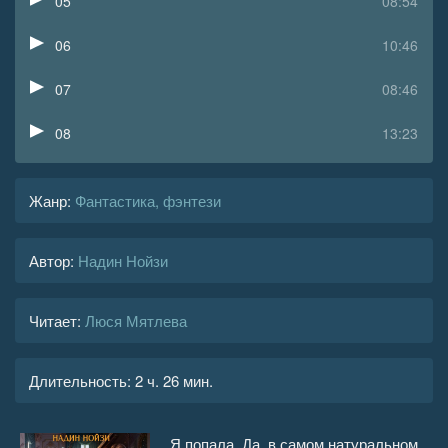
05
08:54
06
10:46
07
08:46
08
13:23
09
06:04
Жанр
:
Фантастика, фэнтези
10
07:53
Автор:
Надин Нойзи
11
05:20
12
04:58
Читает:
Люся Мятлева
13
03:42
Длительность:
2 ч. 26 мин.
14
06:58
15
05:51
Я попала. Да, в самом натуральном