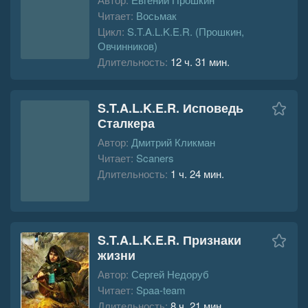
Читает:
Восьмак
Цикл:
S.T.A.L.K.E.R. (Прошкин,
Овчинников)
Длительность:
12 ч. 31 мин.
S.T.A.L.K.E.R. Исповедь
Сталкера
Автор:
Дмитрий Кликман
Читает:
Scaners
Длительность:
1 ч. 24 мин.
S.T.A.L.K.E.R. Признаки
жизни
Автор:
Сергей Недоруб
Читает:
Spaa-team
Длительность:
8 ч. 21 мин.