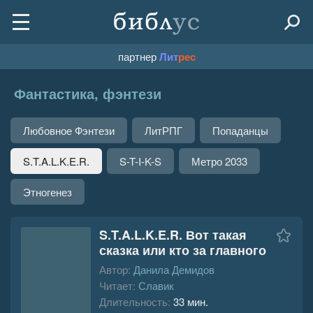
партнер
Лит
рес
Фантастика, фэнтези
Любовное Фэнтези
ЛитРПГ
Попаданцы
S.T.A.L.K.E.R.
S-T-I-K-S
Метро 2033
Этногенез
S.T.A.L.K.E.R. Вот такая
сказка или кто за главного
Автор:
Данила Демидов
Читает:
Славик
Длительность:
33 мин.