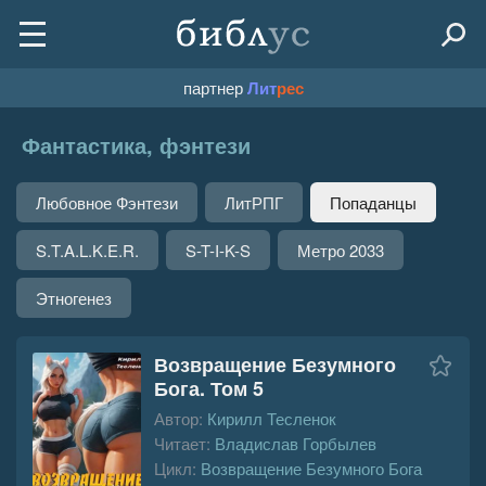
партнер
Лит
рес
Фантастика, фэнтези
Любовное Фэнтези
ЛитРПГ
Попаданцы
S.T.A.L.K.E.R.
S-T-I-K-S
Метро 2033
Этногенез
Возвращение Безумного
Бога. Том 5
Автор:
Кирилл Тесленок
Читает:
Владислав Горбылев
Цикл:
Возвращение Безумного Бога