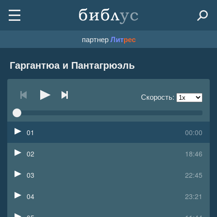
партнер
Лит
рес
Гаргантюа и Пантагрюэль
Скорость:
01
00:00
02
18:46
03
22:45
04
23:21