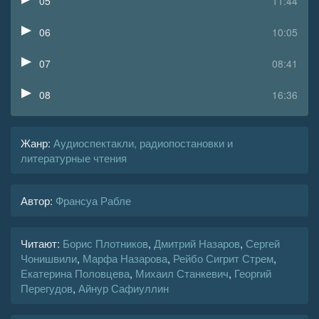
05
11:44
06
10:05
07
08:41
08
16:36
09
11:55
Жанр
:
Аудиоспектакли, радиопостановки и
литературные чтения
10
12:24
11
20:44
Автор:
Франсуа Рабле
12
14:23
Читают:
Борис Плотников
,
Дмитрий Назаров
,
Сергей
13
14:13
Чонишвили
,
Марфа Назарова
,
Рейбо Сигрит Стрем
,
Екатерина Половцева
,
Михаил Станкевич
,
Георгий
14
10:03
Перегудов
,
Айнур Сафиуллин
15
10:19