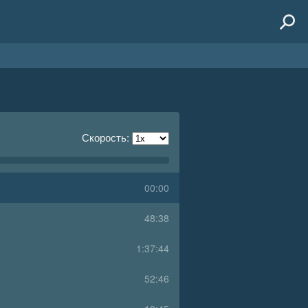
Скорость:
00:00
48:38
1:37:44
52:46