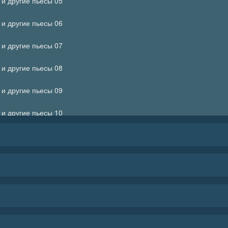
и другие пьесы 05
и другие пьесы 06
и другие пьесы 07
и другие пьесы 08
и другие пьесы 09
и другие пьесы 10
и другие пьесы 11
и другие пьесы 12
и другие пьесы 13
и другие пьесы 14
и другие пьесы 15