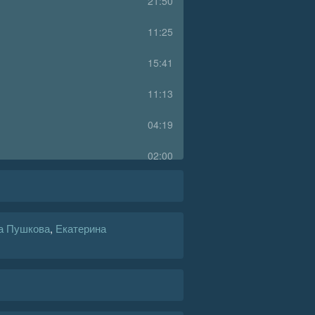
21:50
11:25
15:41
11:13
04:19
02:00
06:42
04:33
а Пушкова
,
Екатерина
04:27
12:42
14:10