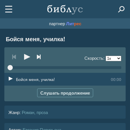
партнер
Лит
рес
Бойся меня, училка!
Скорость:
Бойся меня, училка!
00:00
Слушать продолжение
Жанр
:
Роман, проза
Автор:
Евгения Паризьена