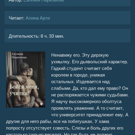
Читает:
Алина Арти
Длительность:
6 ч. 33 мин.
Ненавижу его. Эту дерзкую
ухмылку. Его дьявольский характер.
Гадкий студент считает себя
королем в городе, унижая
остальных. Издевается над
слабыми. Да, кто дал ему право? Он
не распоряжается чужими судьбами.
Я научу высокомерного оболтуса
проявлять уважение. А то считает,
что университет принадлежит ему. А
другие для него рабы, все на побегушках. У хама
попросту отсутствует совесть. Слезы и боль других его
настолько сильно веселят. Но так быть не должно.