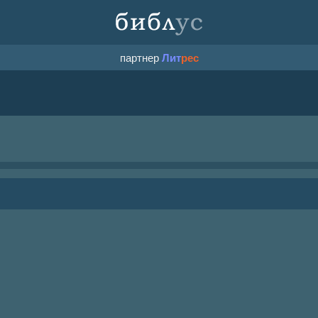
партнер
Лит
рес