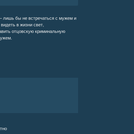
07:58
 лишь бы не встречаться с мужем и
 видеть в жизни свет,
13:33
лавить отцовскую криминальную
мужем.
07:26
08:28
09:17
09:33
09:42
11:01
09:05
тно
08:33