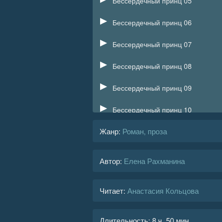
Бессердечный принц 05
Бессердечный принц 06
Бессердечный принц 07
Бессердечный принц 08
Бессердечный принц 09
Бессердечный принц 10
Жанр
:
Роман, проза
Бессердечный принц 11
Бессердечный принц 12
Автор:
Елена Рахманина
Бессердечный принц 13
Читает:
Анастасия Кольцова
Бессердечный принц 14
Бессердечный принц 15
Длительность:
8 ч. 50 мин.