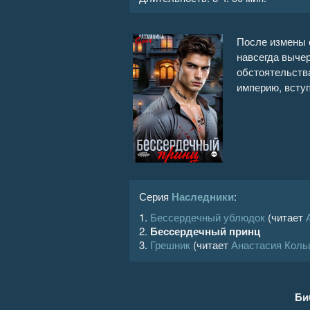
Бессердечный принц 16
После измены 
Бессердечный принц 17
навсегда вычер
обстоятельств
Бессердечный принц 18
империю, всту
Бессердечный принц 19
Бессердечный принц 20
Бессердечный принц 21
Серия
Наследники
:
Бессердечный принц 22
1.
Бессердечный ублюдок
(читает
2.
Бессердечный принц
Бессердечный принц 23
3.
Грешник
(читает
Анастасия Коль
Бессердечный принц 24
Би
Бессердечный принц 25