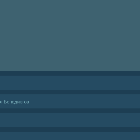
л Бенедиктов
вду ч.1
вду ч.2
кролик ч.1