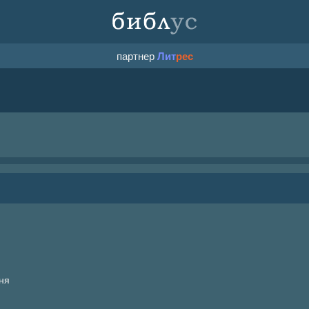
партнер
Лит
рес
ня