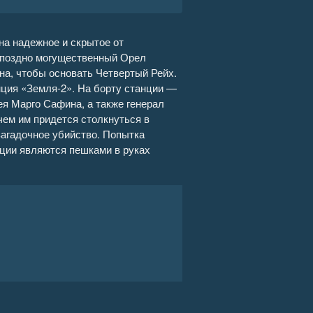
21:17
на надежное и скрытое от
и поздно могущественный Орел
29:53
сна, чтобы основать Четвертый Рейх.
нция «Земля-2». На борту станции —
38:03
я Марго Сафина, а также генерал
чем им придется столкнуться в
29:53
загадочное убийство. Попытка
иции являются пешками в руках
36:19